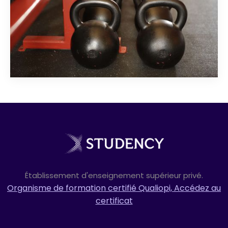
Établissement d'enseignement supérieur privé.
DEC 19
Organisme de formation certifié Qualiopi, Accédez au
LA FORMATION BPJEPS

certificat