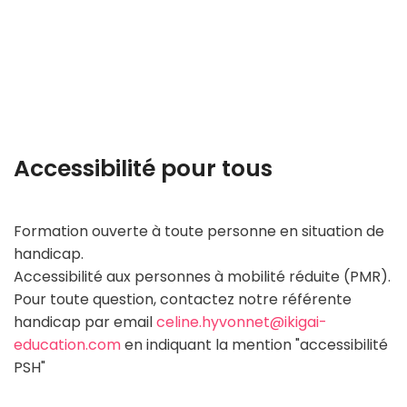
La certification donne le droit de valider un
ou des blocs de compétences.
Accessibilité pour tous
La formation au sein de de Studency n'est
pas disponible par bloc de compétence
individuel.
Formation ouverte à toute personne en situation de
Elle est dispensée dans le cadre de la
handicap.
préparation du titre.
Accessibilité aux personnes à mobilité réduite (PMR).
Pour toute question, contactez notre référente
handicap par email
celine.hyvonnet@ikigai-
education.com
en indiquant la mention "accessibilité
PSH"