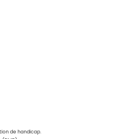
pas disponible par bloc de
ée dans le cadre de la
r un ou des blocs de
tion de handicap.