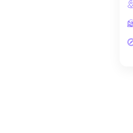
z capable de :
es clients et les fournisseurs
la PME.
 gestion des ressources
veloppement de la PME.