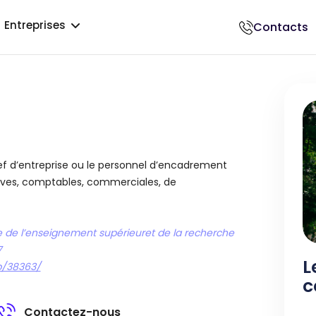
Entreprises
Contacts
018500017
hef d’entreprise ou le personnel d’encadrement
tives, comptables, commerciales, de
 de l’enseignement supérieuret de la recherche
7
L
p/38363/
c
Contactez-nous