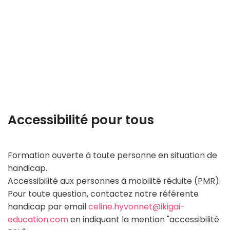
La formation au sein de Studency n'est pas
disponible par bloc de compétence
individuel, elle est dispensée dans le cadre
de la préparation au titre.
La certification donne le droit de valider un
ou des blocs de compétences.
Accessibilité pour tous
Formation ouverte à toute personne en situation de
handicap.
Accessibilité aux personnes à mobilité réduite (PMR).
Pour toute question, contactez notre référente
handicap par email
celine.hyvonnet@ikigai-
education.com
en indiquant la mention "accessibilité