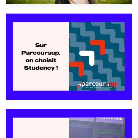
DEC 19
POURQUOI CHOISIR
L'ALTERNANCE : UNE VOIE
VERS L'AVENIR
PROFESSIONNEL
