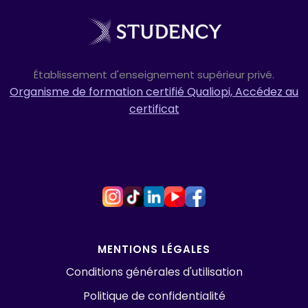
DEC 19
NETWORKING ET LINKEDIN
: UN GUIDE SUR
Établissement d'enseignement supérieur privé.
L'UTILISATION EFFICACE
Organisme de formation certifié Qualiopi, Accédez au
DE LINKEDIN

certificat
MENTIONS LÉGALES
Conditions générales d'utilisation
Politique de confidentialité