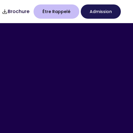
Brochure
Être Rappelé
Admission
7
Studency