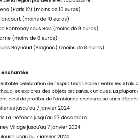
or de la région parisienne et toulousaine :
rena (Paris 12) (moins de 10 euros)
llancourt (moins de 10 euros)
de Fontenay sous Bois (moins de 8 euros)
Marne (moins de 8 euros)
cques Raynaud (Blagnac) (moins de 8 euros)
e enchantée
ritable célébration de l'esprit festif. Flânez entre les éta
chaud, et explorez des objets artisanaux uniques. La plupar
ant ainsi de profiter de l'ambiance chaleureuse sans dépens
leries jusqu'au 7 janvier 2024
ris La Défense jusqu'au 27 décembre
ey Village jusqu'au 7 janvier 2024
louse jusqu'au 7 janvier 2024