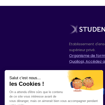
Établissement d'en
supérieur privé.
Organisme de forma
Qualiopi, Accédez a
Salut c'est nous...
les Cookies !
On a attendu d'être sûrs que le contenu
de ce site vous intéresse avant de
vous déranger, mais on aimerait bien vous accompagner pendant