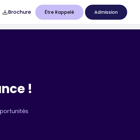
Brochure
Être Rappelé
Admission
7
Studency
ance !
portunités