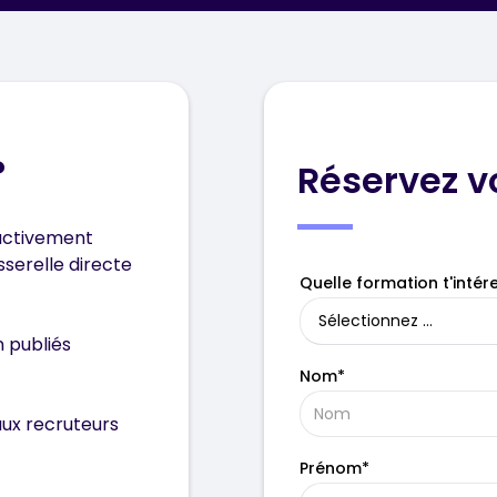
?
Réservez v
activement
sserelle directe
Quelle formation t'intér
 publiés
Nom*
aux recruteurs
Prénom*