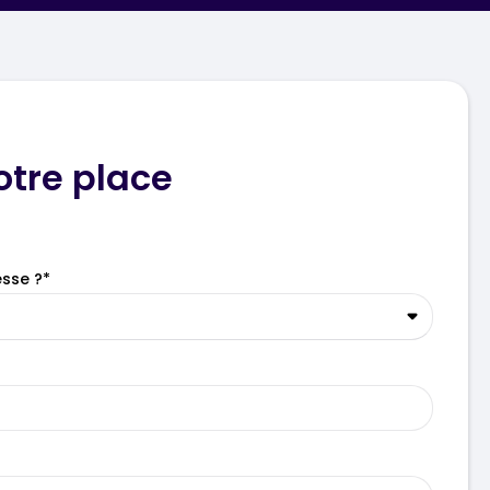
otre place
esse ?*