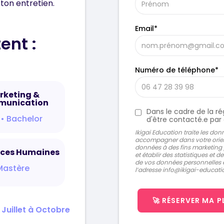
 ton entretien.
Email*
ent :
Numéro de téléphone*
rketing &
unication
Dans le cadre de la r
 • Bachelor
d'être contacté.e par
Ikigai Education traite les do
accompagner dans votre orient
données à des fins marketing p
rces Humaines
et établir des statistiques et 
de vos données personnelles et
Mastère
l’adresse info@ikigai-educat
Juillet à Octobre