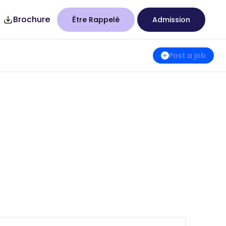
Brochure
Être Rappelé
Admission
7
Studency
Post a job