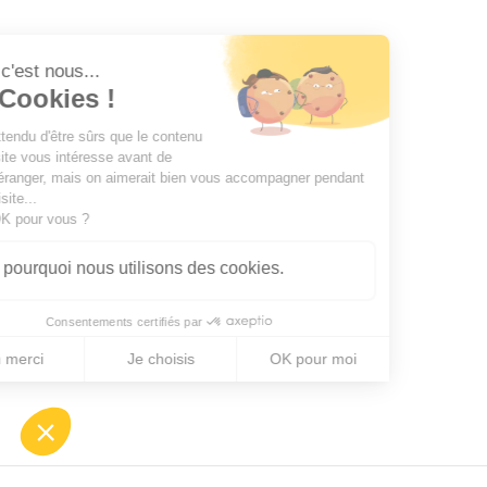
Salut c'est nous...
les Cookies !
On a attendu d'être sûrs que le contenu
de ce site vous intéresse avant de
vous déranger, mais on aimerait bien vous accompagner pendant
votre visite...
C'est OK pour vous ?
Voici pourquoi nous utilisons des cookies.
Consentements certifiés par
Non merci
Je choisis
OK pour moi
Axeptio consent
Plateforme de Gestion du Consentement : Personnalisez
Notre plateforme vous permet d'adapter et de gérer vos 