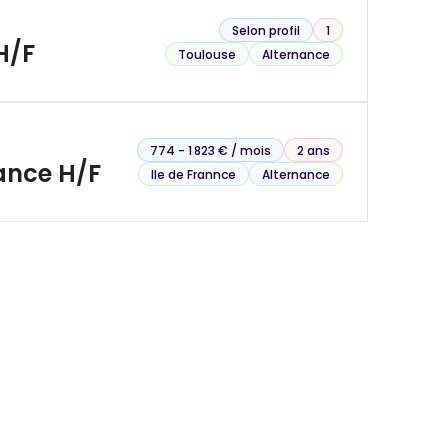
Selon profil
1
H/F
Toulouse
Alternance
774 - 1 823 € / mois
2 ans
ance H/F
Ile de Frannce
Alternance