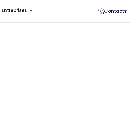
Entreprises
Contacts
018500017