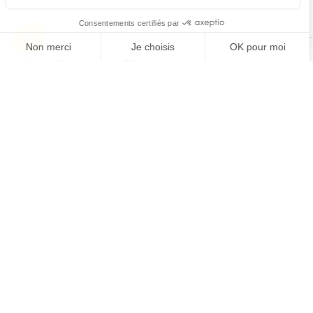
Consentements certifiés par
Non merci
Je choisis
OK pour moi
Axeptio consent
Plateforme de Gestion du Consentement : Personnalisez
© 2024 Devtask.️
Privacy Policy
Notre plateforme vous permet d'adapter et de gérer vos 
Établissement d'enseignement supérieur privé.
Organisme de formation certifié Qualiopi, Accédez au
certificat