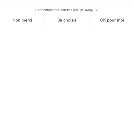
Consentements certifiés par
Non merci
Je choisis
OK pour moi
Axeptio consent
Plateforme de Gestion du Consentement : Personnalisez
© 2024 Devtask.️
Privacy Policy
Notre plateforme vous permet d'adapter et de gérer vos 
Établissement d'enseignement supérieur privé.
Organisme de formation certifié Qualiopi, Accédez au
certificat