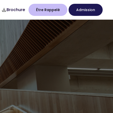
Brochure
Être Rappelé
Admission
7
Studency