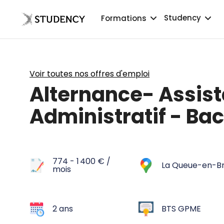
Studency
Formations
Voir toutes nos offres d'emploi
Alternance- Assist
Administratif - Bac
774 - 1 400 € /
La Queue-en-Br
mois
2 ans
BTS GPME