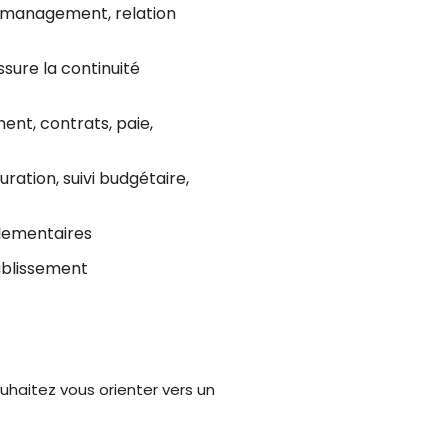
, management, relation
ssure la continuité
ent, contrats, paie,
uration, suivi budgétaire,
glementaires
tablissement
haitez vous orienter vers un