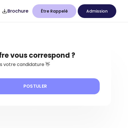
Brochure
Être Rappelé
Admission
7
Studency
fre vous correspond ?
 votre candidature 👋
POSTULER