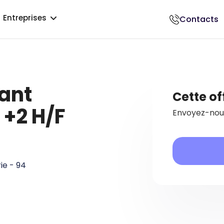
Entreprises
Contacts
018500017
ant
Cette of
 +2 H/F
Envoyez-nous
ie - 94