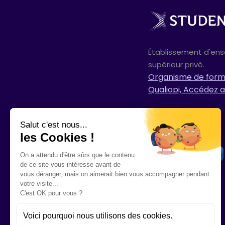
Établissement d'en
supérieur privé.
Organisme de forma
Qualiopi, Accédez a
Salut c'est nous...
les Cookies !
On a attendu d'être sûrs que le contenu
de ce site vous intéresse avant de
vous déranger, mais on aimerait bien vous accompagner pendant
votre visite...
C'est OK pour vous ?
Voici pourquoi nous utilisons des cookies.