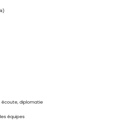
ok)
té, écoute, diplomatie
t les équipes