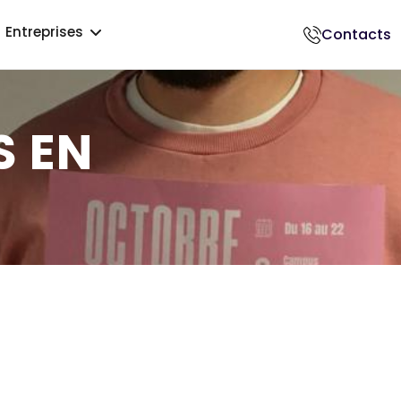
Entreprises
Contacts
018500017
S EN