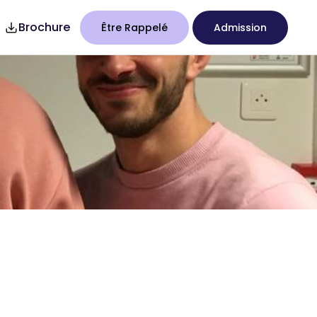
Brochure
Être Rappelé
Admission
7
Studency