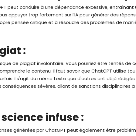
tGPT peut conduire à une dépendance excessive, entraînant
 vous appuyer trop fortement sur l'IA pour générer des répo
ropre pensée critique et à résoudre des problèmes de mani
giat
:
isque de plagiat involontaire. Vous pourriez être tentés de
prendre le contenu. Il faut savoir que ChatGPT utilise tout 
arfois il s'agit du même texte que d'autres ont déjà rédigés et
s conséquences sévères, allant de sanctions disciplinaires à
a science infuse
:
ponses générées par ChatGPT peut également être problém