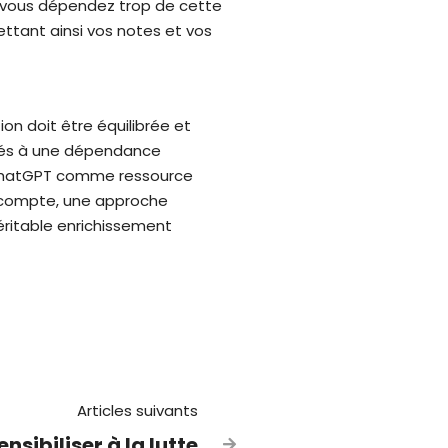
Si vous dépendez trop de cette
ttant ainsi vos notes et vos
ion doit être équilibrée et
liés à une dépendance
de ChatGPT comme ressource
 compte, une approche
véritable enrichissement
Articles suivants
nsibiliser à la lutte
