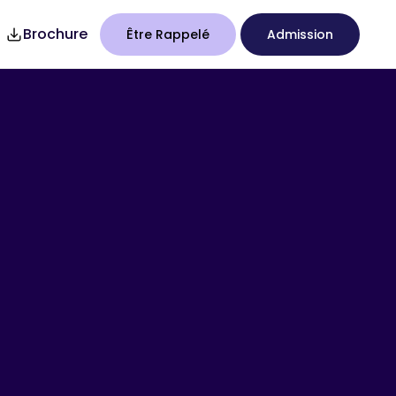
Brochure
Être Rappelé
Admission
7
Studency