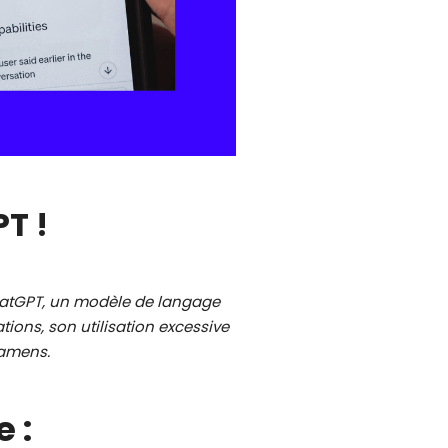
PT !
 ChatGPT, un modèle de langage
ions, son utilisation excessive
xamens.
e
: