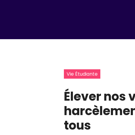
Vie Étudiante
Élever nos 
harcèlement
tous