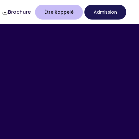
Brochure
Être Rappelé
Admission
7
Studency