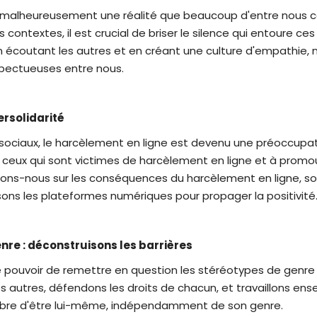
 malheureusement une réalité que beaucoup d'entre nous c
es contextes, il est crucial de briser le silence qui entoure 
 écoutant les autres et en créant une culture d'empathie, 
espectueuses entre nous.
ersolidarité
ociaux, le harcèlement en ligne est devenu une préoccupati
t ceux qui sont victimes de harcèlement en ligne et à pro
uons-nous sur les conséquences du harcèlement en ligne, s
isons les plateformes numériques pour propager la positivité
nre : déconstruisons les barrières
e pouvoir de remettre en question les stéréotypes de genre 
les autres, défendons les droits de chacun, et travaillons en
ibre d'être lui-même, indépendamment de son genre.