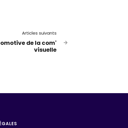
Articles suivants
comotive de la com'

visuelle
ÉGALES