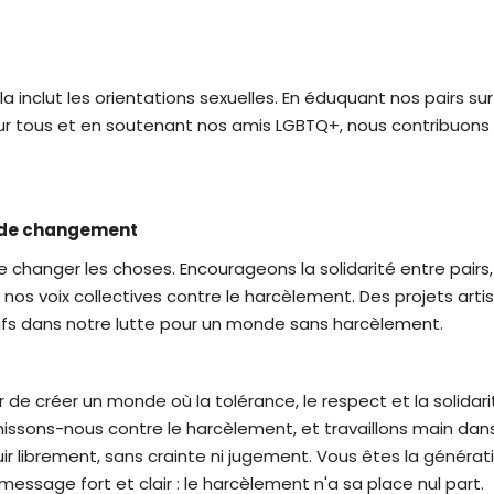
ela inclut les orientations sexuelles. En éduquant nos pairs su
r tous et en soutenant nos amis LGBTQ+, nous contribuons à
 de changement
e changer les choses. Encourageons la solidarité entre pairs
nos voix collectives contre le harcèlement. Des projets artist
fs dans notre lutte pour un monde sans harcèlement.
 de créer un monde où la tolérance, le respect et la solida
 unissons-nous contre le harcèlement, et travaillons main da
r librement, sans crainte ni jugement. Vous êtes la générat
essage fort et clair : le harcèlement n'a sa place nul part.