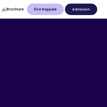
Brochure
Être Rappelé
Admission
7
Studency