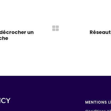
r décrocher un
Réseaut
che
MENTIONS L