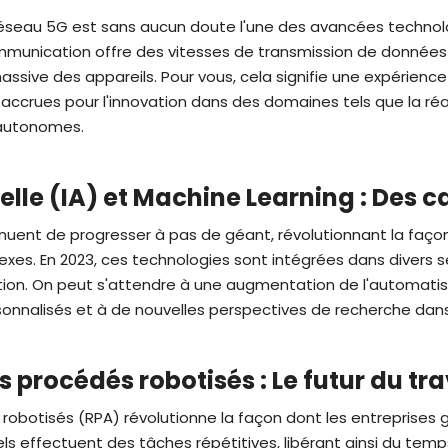
réseau 5G est sans aucun doute l'une des avancées technol
munication offre des vitesses de transmission de données 
ssive des appareils. Pour vous, cela signifie une expérience 
és accrues pour l'innovation dans des domaines tels que la ré
 autonomes.
cielle (IA) et Machine Learning : Des
tinuent de progresser à pas de géant, révolutionnant la faç
es. En 2023, ces technologies sont intégrées dans divers se
tion. On peut s'attendre à une augmentation de l'automatis
nnalisés et à de nouvelles perspectives de recherche dans 
procédés robotisés : Le futur du tra
robotisés (RPA) révolutionne la façon dont les entreprises 
els effectuent des tâches répétitives, libérant ainsi du temp