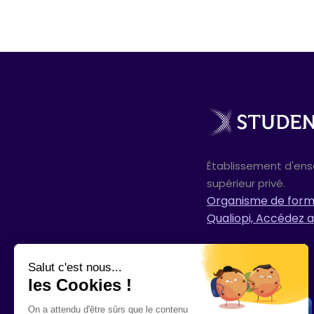
Établissement d'en
supérieur privé.
Organisme de forma
Qualiopi, Accédez a
Salut c'est nous...
les Cookies !
On a attendu d'être sûrs que le contenu