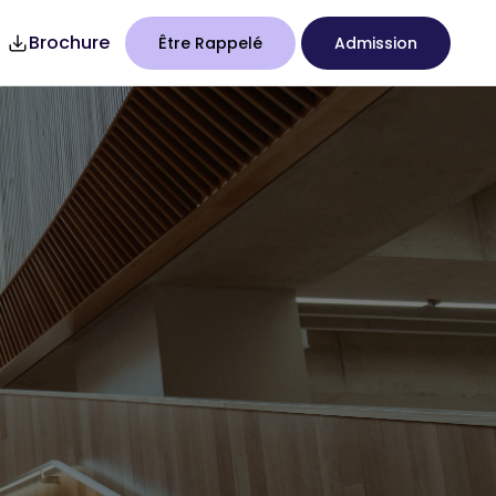
Brochure
Être Rappelé
Admission
7
Studency
S